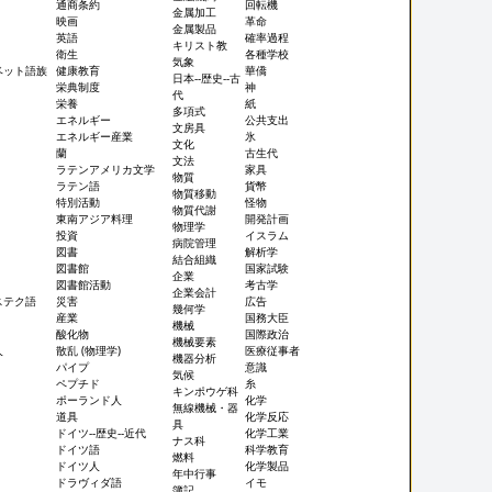
通商条約
回転機
金属加工
映画
革命
金属製品
英語
確率過程
キリスト教
衛生
各種学校
気象
ベット語族
健康教育
華僑
日本--歴史--古
栄典制度
神
代
栄養
紙
多項式
エネルギー
公共支出
文房具
エネルギー産業
氷
文化
蘭
古生代
文法
ラテンアメリカ文学
家具
物質
ラテン語
貨幣
物質移動
特別活動
怪物
物質代謝
東南アジア料理
開発計画
物理学
投資
イスラム
病院管理
図書
解析学
結合組織
図書館
国家試験
企業
図書館活動
考古学
企業会計
ステク語
災害
広告
幾何学
産業
国務大臣
機械
酸化物
国際政治
機械要素
人
散乱 (物理学)
医療従事者
機器分析
パイプ
意識
気候
ペプチド
糸
キンポウゲ科
ポーランド人
化学
無線機械・器
道具
化学反応
具
ドイツ--歴史--近代
化学工業
ナス科
ドイツ語
科学教育
燃料
ドイツ人
化学製品
年中行事
ドラヴィダ語
イモ
簿記