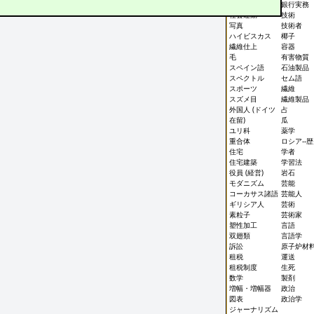
社会調査
銀行実務
社会運動
技術
写真
技術者
ハイビスカス
椰子
繊維仕上
容器
毛
有害物質
スペイン語
石油製品
スペクトル
セム語
スポーツ
繊維
スズメ目
繊維製品
外国人 (ドイツ
占
在留)
瓜
ユリ科
薬学
重合体
ロシア--歴
住宅
学者
住宅建築
学習法
役員 (経営)
岩石
モダニズム
芸能
コーカサス諸語
芸能人
ギリシア人
芸術
素粒子
芸術家
塑性加工
言語
双翅類
言語学
訴訟
原子炉材
租税
運送
租税制度
生死
数学
製剤
増幅・増幅器
政治
図表
政治学
ジャーナリズム