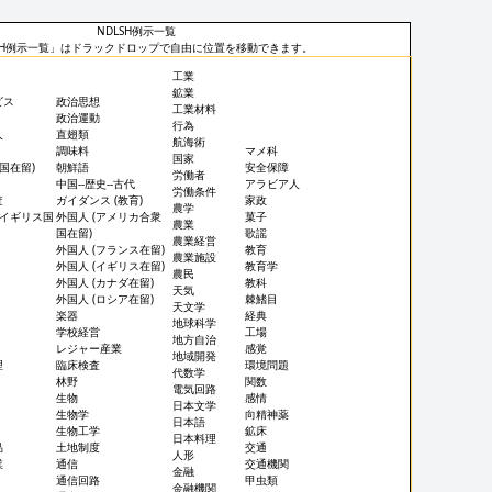
NDLSH例示一覧
LSH例示一覧」はドラックドロップで自由に位置を移動できます。
工業
鉱業
ビス
政治思想
工業材料
政治運動
行為
人
直翅類
航海術
調味料
マメ科
国家
中国在留)
朝鮮語
安全保障
労働者
中国--歴史--古代
アラビア人
労働条件
査
ガイダンス (教育)
家政
農学
(イギリス国
外国人 (アメリカ合衆
菓子
農業
国在留)
歌謡
農業経営
外国人 (フランス在留)
教育
農業施設
外国人 (イギリス在留)
教育学
農民
外国人 (カナダ在留)
教科
天気
外国人 (ロシア在留)
棘鰭目
天文学
楽器
経典
地球科学
学校経営
工場
地方自治
レジャー産業
感覚
地域開発
理
臨床検査
環境問題
代数学
林野
関数
電気回路
生物
感情
日本文学
生物学
向精神薬
日本語
生物工学
鉱床
日本料理
品
土地制度
交通
人形
業
通信
交通機関
金融
通信回路
甲虫類
金融機関