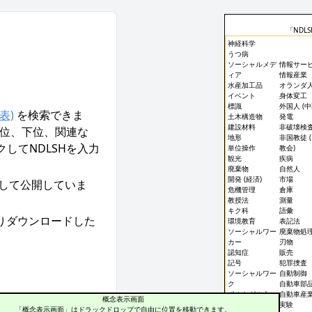
「ND
神経科学
うつ病
ソーシャルメデ
情報サー
ィア
情報産業
水産加工品
オランダ
イベント
身体変工
標識
外国人 (
表)
を検索できま
土木構造物
発電
建設材料
非破壊検
上位、下位、関連な
地形
非国教徒 
してNDLSHを入力
単位操作
教会)
観光
疾病
廃棄物
自然人
開発 (経済)
市場
して公開していま
危機管理
倉庫
教授法
測量
キク科
語彙
りダウンロードした
環境教育
表記法
ソーシャルワー
廃棄物処
カー
刃物
認知症
販売
記号
犯罪捜査
ソーシャルワー
自動制御
ク
自動車部
ポルトガル人
自動車産
概念表示画面
シソ科
実験
「概念表示画面」はドラックドロップで自由に位置を移動できます。