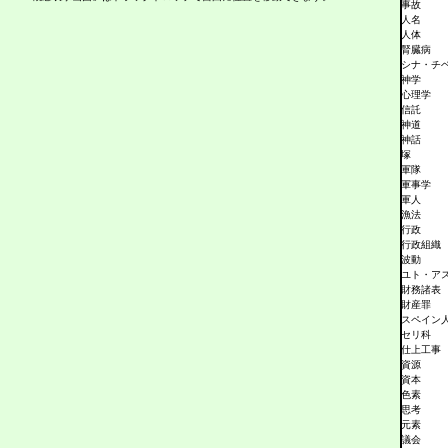
ソフトウェア
事故
経済
人名
システム開発
人体
出版
腎臓病
手術
シナ・チ
大気
神学
太陽系
心理学
照明器具
信託
書目
神道
象徴
神話
手芸
塚
集合論
軍隊
修行
軍事学
出血
軍人
宿泊施設
漁法
宗教
行政
宗教学
行政組織
職業
波動
食品
ユト・ア
食品保存
財務諸表
食品製造
財産罪
賞
スペイン
社会
セリ科
社会学
仕上工事
社会変動
資源
社会福祉施設
資本
社会問題
色素
社会思想
思考
社会集団
元素
社会的相互作用
議会