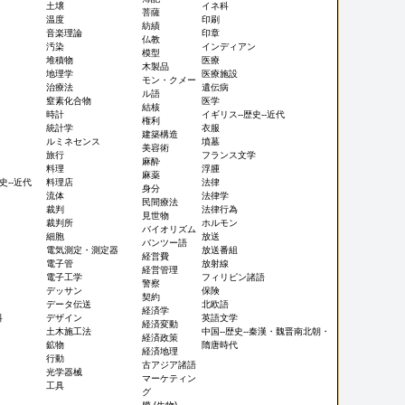
土壌
イネ科
菩薩
温度
印刷
紡績
音楽理論
印章
仏教
汚染
インディアン
模型
堆積物
医療
木製品
地理学
医療施設
モン・クメー
治療法
遺伝病
ル語
窒素化合物
医学
結核
時計
イギリス--歴史--近代
権利
統計学
衣服
建築構造
ルミネセンス
墳墓
美容術
旅行
フランス文学
麻酔
料理
浮腫
麻薬
史--近代
料理店
法律
身分
流体
法律学
民間療法
裁判
法律行為
見世物
裁判所
ホルモン
バイオリズム
細胞
放送
バンツー語
電気測定・測定器
放送番組
経営費
電子管
放射線
経営管理
電子工学
フィリピン諸語
警察
デッサン
保険
契約
データ伝送
北欧語
経済学
料
デザイン
英語文学
経済変動
土木施工法
中国--歴史--秦漢・魏晋南北朝・
経済政策
鉱物
隋唐時代
経済地理
行動
古アジア諸語
光学器械
マーケティン
工具
グ